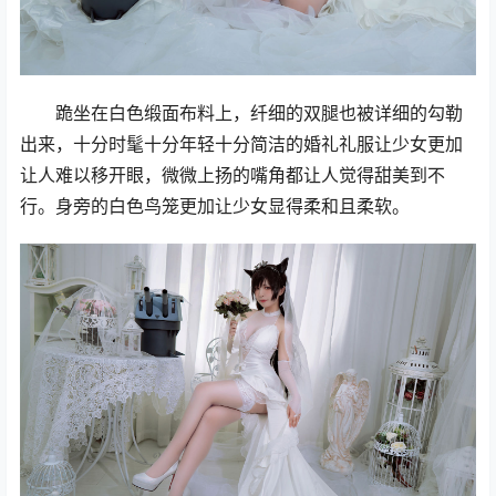
跪坐在白色缎面布料上，纤细的双腿也被详细的勾勒
出来，十分时髦十分年轻十分简洁的婚礼礼服让少女更加
让人难以移开眼，微微上扬的嘴角都让人觉得甜美到不
行。身旁的白色鸟笼更加让少女显得柔和且柔软。