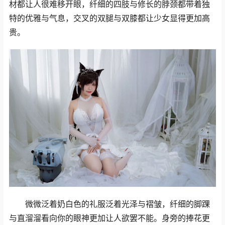
材都让人很难移开眼，纤细的四肢与修长的脖颈都带着独
特的优雅与气息，交叉的双腿与双膝都让少女显得更加高
贵。
微微泛着奶白色的礼服泛着光泽与褶皱，纤细的脚踝
与直溜溜看向你的眼神更加让人欲罢不能。身旁的捧花更