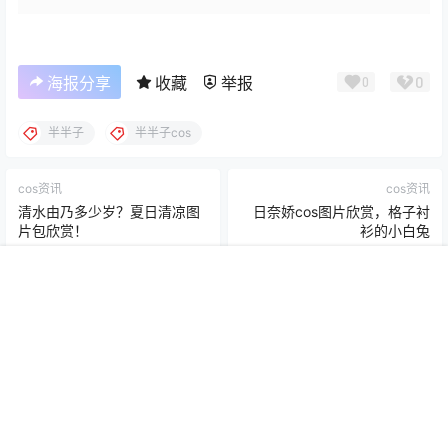
0
海报分享
收藏
举报
0
半半子
半半子cos
cos资讯
cos资讯
清水由乃多少岁？夏日清凉图
日奈娇cos图片欣赏，格子衬
片包欣赏！
衫的小白兔
2026-7-7 23:14:01
2026-7-22 20:03:55
首页
解压教程
会员
我的
2 条回复
文章作者
管理员
A
M
欢迎您，新朋友，感谢参与互动！
确认修改