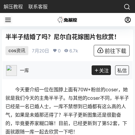
解压教程
联系客服
半半子结婚了吗？尼尔白花嫁图片包欣赏！
cos资讯
7月20日
0
6.7k
前往下载
一库
关注
私信
今天要介绍一位在围脖上面有70W+粉丝的coser，她
就是我们今天的主角半半子。与其他的coser不同，半半子
已经是一名已婚人士，一库不禁想到已婚都有这么高的人
气，如果是未婚那还得了？半半子更新图集还是很勤奋
的，毕竟要养家糊口嘛！目前，已经更新到了第52套，下
面就跟随一库一起去欣赏一下吧！