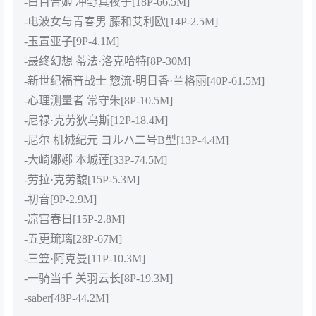
-白百合姬 冲野真夜子[18P-66.5M]
-电波女与青春男 藤和艾利欧[14P-2.5M]
-玉置亚子[9P-4.1M]
-最终幻想 蒂法·洛克哈特[8P-30M]
-新世纪福音战士 惣流·明日香·兰格丽[40P-61.5M]
-心理测量者 常守朱[8P-10.5M]
-尼禄·克劳狄乌斯[12P-18.4M]
-尼尔 机械纪元 ヨルハ二号B型[13P-4.4M]
-大崎娜娜 本城莲[33P-74.5M]
-劳拉·克劳馥[15P-5.3M]
-初音[9P-2.9M]
-凉宫春日[15P-2.8M]
-五更琉璃[28P-67M]
-三笠·阿克曼[11P-10.3M]
-一骑当千 关羽云长[8P-19.3M]
-saber[48P-44.2M]