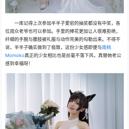
一库记得上次参加半半子愛宕的抽奖都没有中奖，各
位观众老爷也可以参加。手里的捧花更加让人很难拒绝，
纤细的手腕与腰肢被礼服与动作完美的勾勒出来。不得不
说，半半子确实做到了极致，这份少女感即便与
南桃
Momoko
真正的少女相比也是丝毫不落下风，真替她老公
感到幸福呀！